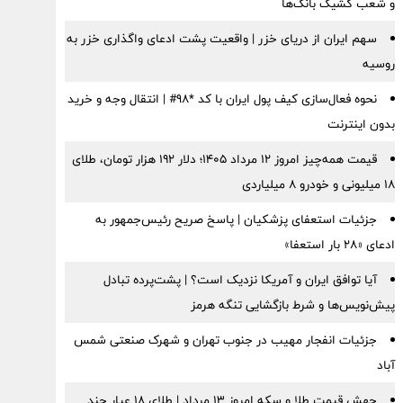
و شعب کشیک بانک‌ها
سهم ایران از دریای خزر | واقعیت پشت ادعای واگذاری خزر به
روسیه
نحوه فعال‌سازی کیف پول ایران با کد *98# | انتقال وجه و خرید
بدون اینترنت
قیمت همه‌چیز امروز ۱۲ مرداد ۱۴۰۵؛ دلار ۱۹۲ هزار تومان، طلای
۱۸ میلیونی و خودرو ۸ میلیاردی
جزئیات استعفای پزشکیان | پاسخ صریح رئیس‌جمهور به
ادعای «۲۸ بار استعفا»
آیا توافق ایران و آمریکا نزدیک است؟ | پشت‌پرده تبادل
پیش‌نویس‌ها و شرط بازگشایی تنگه هرمز
جزئیات انفجار مهیب در جنوب تهران و شهرک صنعتی شمس
آباد
جهش قیمت طلا و سکه امروز ۱۳ مرداد | طلای ۱۸ عیار چند