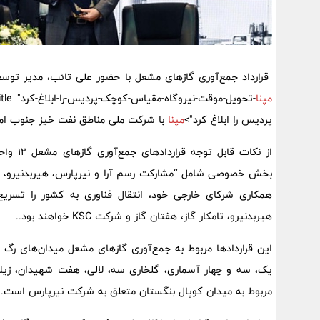
قرارداد جمع‌آوری گازهای مشعل با حضور علی تائب، مدیر توسع
مپنا
-تحویل-موقت-نیروگاه-مقیاس-کوچک-پردیس-را-ابلاغ-کرد" target="_blank" title="گروه
پردیس را ابلاغ کرد">
مپنا
با شرکت ملی مناطق نفت خیز جنوب ام
از نکات
همکاری شرکای خارجی خود، انتقال فناوری به کشور را تسری
هیربدنیرو، تامکار گاز، هفتان گاز و شرکت KSC خواهند بود..
این قراردادها مربوط به جمع‌آوری گازهای مشعل میدان‌های رگ 
یک، سه و چهار آسماری، گلخاری سه، لالی، هفت شهیدان، زیلا
مربوط به میدان کوپال بنگستان متعلق به شرکت نیرپارس است.