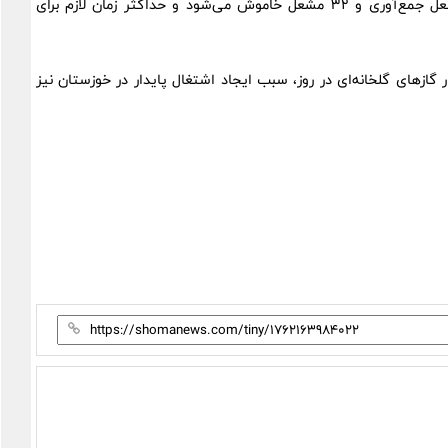
بر اساس این قراردادها، 295 میلیون فوت‌مکعب در روز گاز مشعل جمع‌آوری و 32 مشعل خاموش می‌شود و حداکثر زمان لازم برای
ل افزون بر کاهش 30 هزار تنی انتشار گازهای گلخانه‌ای در روز، سبب ایجاد اشتغال پایدار در خوزستان نیز