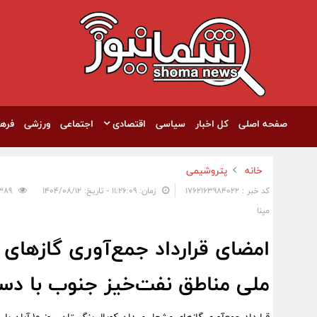
صفحه اصلی
کل اخبار
سیاسی
اقتصادی
اجتماعی
ورزشی
فره
خانه
پتروشیمی
کد خبر : 1762163984022
زمان: ۱۱:۲۶:۰۹ - تاریخ: ۱۴۰۴/۰۸/۱۲
389
مپنا
امضای قرارداد جمع‌آوری گازهای
ملی مناطق نفت‌خیز جنوب با دس