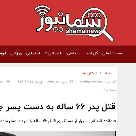
صفحه اصلی
کل اخبار
سیاسی
اقتصادی
اجتماعی
ورزشی
فره
خانه
استان ها
کد خبر : 1764158667591
زمان: ۱۳:۲۲:۰۶ - تاریخ: ۱۴۰۴/۰۹/۰۵
235
شمانیوز/
قتل پدر 66 ساله به دست پسر جوان
فرمانده انتظامی شیراز از دستگیری قاتل ۲۶ ساله با سرعت عمل مأموران انتظامی خبر داد.