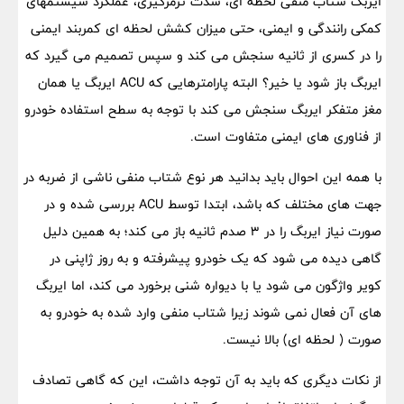
ایربگ شتاب منفی لحظه ای، شدت ترمزگیری، عملکرد سیستمهای
کمکی رانندگی و ایمنی، حتی میزان کشش لحظه ای کمربند ایمنی
را در کسری از ثانیه سنجش می کند و سپس تصمیم می گیرد که
ایربگ باز شود یا خیر؟ البته پارامترهایی که ACU ایربگ یا همان
مغز متفکر ایربگ سنجش می کند با توجه به سطح استفاده خودرو
از فناوری های ایمنی متفاوت است.
با همه این احوال باید بدانید هر نوع شتاب منفی ناشی از ضربه در
جهت های مختلف که باشد، ابتدا توسط ACU بررسی شده و در
صورت نیاز ایربگ را در 3 صدم ثانیه باز می کند؛ به همین دلیل
گاهی دیده می شود که یک خودرو پیشرفته و به روز ژاپنی در
کویر واژگون می شود یا با دیواره شنی برخورد می کند، اما ایربگ
های آن فعال نمی شوند زیرا شتاب منفی وارد شده به خودرو به
صورت ( لحظه ای) بالا نیست.
از نکات دیگری که باید به آن توجه داشت، این که گاهی تصادف