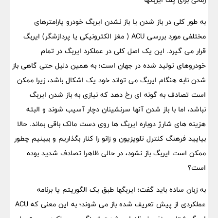
به طور کلی در باز شدن یا باز نشدن ایربگ خودرو پارامترهای
مختلفی مورد بررسی ACU ( مغز الکترونیکی یا پردازشگر) ایربگ
قرار می گیرد. این یک اصل کلی در عملکرد ایربگ در تمام
خودروهای تولید شده در جهان است؛ به همین دلیل حتی گاهی باز
شدن نابه هنگام ایربگ می تواند خود یک اشکال باشد، زیرا ممکن
است تصادف به گونه ای رخ دهد که نیازی به باز شدن ایربگ
نباشد، اما با باز شدن آنها سرنشینان دچار آسیب شوند و البته
هزینه های شارژ دوباره ایربگ ها روی دست مالک باقی بماند. حالا
بیایید فرهنگ کنترل تلویزیون و زانو را کنار بگذاریم و ببینیم چطور
ممکن است ایربگ باز نشود، در حالی ظاهرا تصادف شدید بوده
است؟
به زبان ساده باید گفت؛ ایربگها طبق یک الگوریتم یا برنامه
عملکردی از پیش تعریف شده باز می شوند؛ به این معنی که ACU