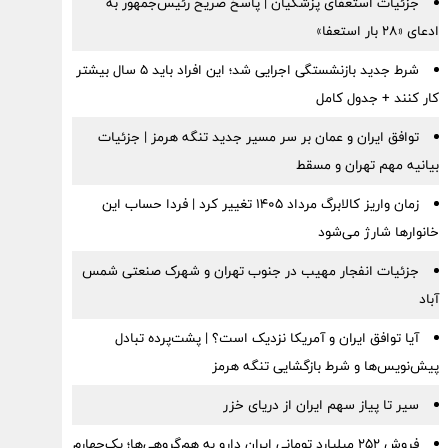
جزئیات استعفای پزشکیان | پاسخ صریح رئیس‌جمهور به
ادعای «۲۸ بار استعفا»
شرط جدید بازنشستگی اجرایی شد؛ این افراد باید ۵ سال بیشتر
کار کنند + جدول کامل
توافق ایران و عمان بر سر مسیر جدید تنگه هرمز | جزئیات
بیانیه مهم تهران و مسقط
زمان واریز کالابرگ مرداد ۱۴۰۵ تغییر کرد | فردا حساب این
خانوارها شارژ می‌شود
جزئیات انفجار مهیب در جنوب تهران و شهرک صنعتی شمس
آباد
آیا توافق ایران و آمریکا نزدیک است؟ | پشت‌پرده تبادل
پیش‌نویس‌ها و شرط بازگشایی تنگه هرمز
سیر تا پیاز سهم ایران از دریای خزر
فروش ۲۵۲ میلیارد تومانی ایران دارو به هم‌گروهی‌ها؛ یک‌چهارم