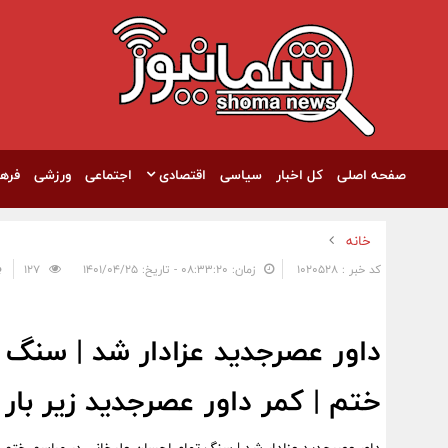
صفحه اصلی
کل اخبار
سیاسی
اقتصادی
اجتماعی
ورزشی
فره
خانه
کد خبر : 1020528
زمان: ۰۸:۳۳:۲۰ - تاریخ: ۱۴۰۱/۰۴/۲۵
127
داور عصرجدید عزادار شد | سنگ 
ختم | کمر داور عصرجدید زیر ب