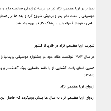
نیما برادر آریا عظیمی نژاد نیز در عرصه نوازندگی فعالیت دارد و 
موسیقی را تحت نظر پدر و برادرش شروع کرد و بعد ها از راهنم
لطفی ، فرهاد فخرالدینی و پشنگ کامکار بهره مند شد.
شهرت آریا عظیمی نژاد در خارج از کشور
در سال 1383 توانست مقام دوم در جشنواره موسیقی بریتانیا را در رشته فولکلور بین المملی با تکنولوژی سه تار بدست آورد
همین اتفاق باعث آشنایی او با خانم جاسلین پوک آهنگساز و پیا
داشتند
ازدواج آریا عظیمی نژاد
ازدواج آریا عظیمی نژاد به سال ها پیش برمیگردد که حاصل این 