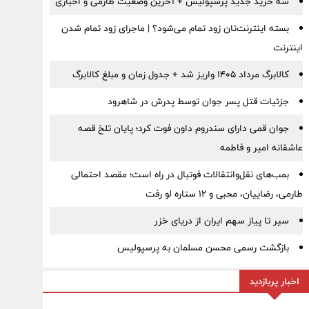
سه خرید جدید پرسپولیس + آخرین وضعیت طارمی و اخباری
بسته اینترنت‌تان زود تمام می‌شود؟ | ماجرای زود تمام شدن
اینترنت
کالابرگ مرداد ۱۴۰۵ واریز شد + جدول زمان و مبلغ کالابرگ
جزئیات قتل پسر جوان توسط پدرش در شاهرود
جوان قمی دارای سندروم داون فوت کرد؛ پایان تلخ قصه
عاشقانه امیر و فاطمه
بمب‌های نقل‌وانتقالات فوتبال در راه است؛ مقصد احتمالی
طارمی، رضاییان، محبی و ۱۲ ستاره لو رفت
سیر تا پیاز سهم ایران از دریای خزر
بازگشت رسمی محسن مسلمان به پرسپولیس
اخبار پربازدید