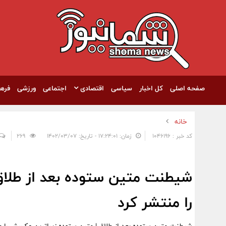
صفحه اصلی
کل اخبار
سیاسی
اقتصادی
اجتماعی
ورزشی
فره
خانه
کد خبر : 1046196
زمان: ۱۷:۲۴:۰۱ - تاریخ: ۱۴۰۲/۰۳/۰۷
269
شیطنت متین ستوده بعد از طلا
را منتشر کرد