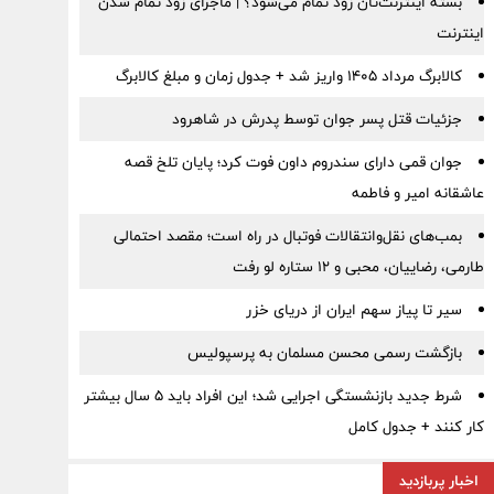
بسته اینترنت‌تان زود تمام می‌شود؟ | ماجرای زود تمام شدن
اینترنت
کالابرگ مرداد ۱۴۰۵ واریز شد + جدول زمان و مبلغ کالابرگ
جزئیات قتل پسر جوان توسط پدرش در شاهرود
جوان قمی دارای سندروم داون فوت کرد؛ پایان تلخ قصه
عاشقانه امیر و فاطمه
بمب‌های نقل‌وانتقالات فوتبال در راه است؛ مقصد احتمالی
طارمی، رضاییان، محبی و ۱۲ ستاره لو رفت
سیر تا پیاز سهم ایران از دریای خزر
بازگشت رسمی محسن مسلمان به پرسپولیس
شرط جدید بازنشستگی اجرایی شد؛ این افراد باید ۵ سال بیشتر
کار کنند + جدول کامل
اخبار پربازدید