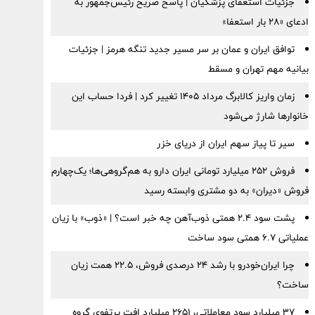
جزئیات استعفای پزشکیان | پاسخ صریح رئیس‌جمهور به
ادعای «۲۸ بار استعفا»
توافق ایران و عمان بر سر مسیر جدید تنگه هرمز | جزئیات
بیانیه مهم تهران و مسقط
زمان واریز کالابرگ مرداد ۱۴۰۵ تغییر کرد | فردا حساب این
خانوارها شارژ می‌شود
سیر تا پیاز سهم ایران از دریای خزر
فروش ۲۵۲ میلیارد تومانی ایران دارو به هم‌گروهی‌ها؛ یک‌چهارم
فروش «دیران» به دو مشتری وابسته رسید
پشت سود ۲.۴ همتی ذوب‌آهن چه خبر است؟ | «ذوب» با زیان
عملیاتی ۶.۷ همتی سود ساخت
چرا ایران‌خودرو با رشد ۲۴ درصدی فروش، ۲۲.۵ همت زیان
ساخت؟
۳۷ میلیارد سود معاملاتی، ۲۶۵۱ میلیارد افت پرتفوی گروه