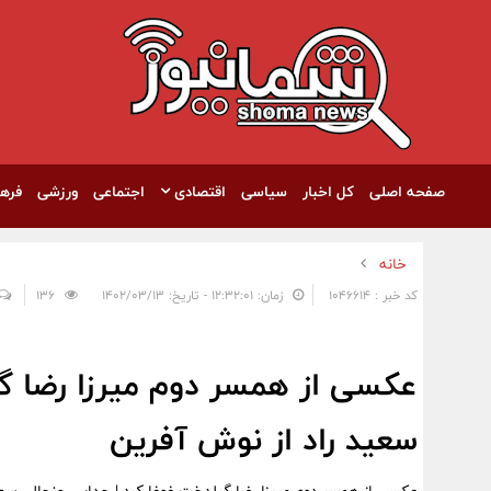
صفحه اصلی
کل اخبار
سیاسی
اقتصادی
اجتماعی
ورزشی
فره
خانه
کد خبر : 1046614
زمان: ۱۲:۳۲:۰۱ - تاریخ: ۱۴۰۲/۰۳/۱۳
136
عکسی از همسر دوم میرزا رضا گی
سعید راد از نوش آفرین