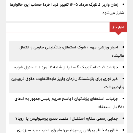
زمان واریز کالابرگ مرداد ۱۴۰۵ تغییر کرد | فردا حساب این خانوارها
شارژ می‌شود
اخبار داغ
اخبار ورزشی مهم ؛ شوک استقلال، بلاتکلیفی طارمی و انتقال
عالیشاه
جزئیات ثبت‌نام کوییک S سایپا از شنبه ۱۷ مرداد + جدول شرایط
خبر فوری برای بازنشستگان؛زمان واریز مابه‌التفاوت حقوق فروردین
و اردیبهشت
جزئیات استعفای پزشکیان | پاسخ صریح رئیس‌جمهور به ادعای
«۲۸ بار استعفا»
جدایی رسمی ستاره استقلال | مقصد بعدی پرسپولیس یا اروپا؟
طلاق به خاطر پیراهن پرسپولیس؛ ماجرای عجیب مرد سبزواری