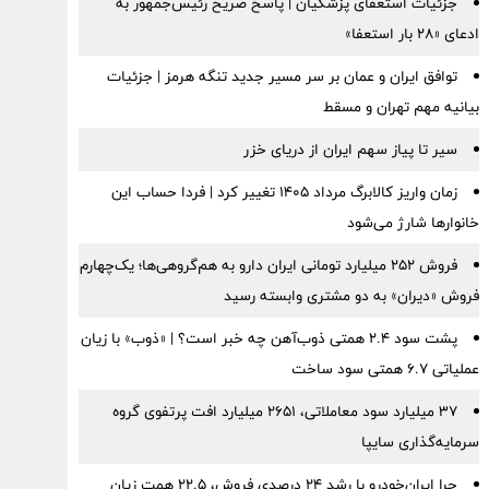
جزئیات استعفای پزشکیان | پاسخ صریح رئیس‌جمهور به
ادعای «۲۸ بار استعفا»
توافق ایران و عمان بر سر مسیر جدید تنگه هرمز | جزئیات
بیانیه مهم تهران و مسقط
سیر تا پیاز سهم ایران از دریای خزر
زمان واریز کالابرگ مرداد ۱۴۰۵ تغییر کرد | فردا حساب این
خانوارها شارژ می‌شود
فروش ۲۵۲ میلیارد تومانی ایران دارو به هم‌گروهی‌ها؛ یک‌چهارم
فروش «دیران» به دو مشتری وابسته رسید
پشت سود ۲.۴ همتی ذوب‌آهن چه خبر است؟ | «ذوب» با زیان
عملیاتی ۶.۷ همتی سود ساخت
۳۷ میلیارد سود معاملاتی، ۲۶۵۱ میلیارد افت پرتفوی گروه
سرمایه‌گذاری سایپا
چرا ایران‌خودرو با رشد ۲۴ درصدی فروش، ۲۲.۵ همت زیان