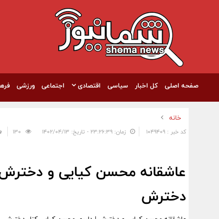
صفحه اصلی
کل اخبار
سیاسی
اقتصادی
اجتماعی
ورزشی
فره
خانه
کد خبر : 1049409
زمان: ۲۳:۲۶:۳۹ - تاریخ: ۱۴۰۲/۰۴/۱۳
130
عاشقانه محسن کیایی و دخترش |
دخترش