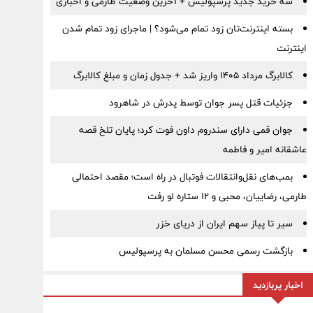
سه خرید جدید پرسپولیس + آخرین وضعیت طارمی و اخباری
بسته اینترنت‌تان زود تمام می‌شود؟ | ماجرای زود تمام شدن
اینترنت
کالابرگ مرداد ۱۴۰۵ واریز شد + جدول زمان و مبلغ کالابرگ
جزئیات قتل پسر جوان توسط پدرش در شاهرود
جوان قمی دارای سندروم داون فوت کرد؛ پایان تلخ قصه
عاشقانه امیر و فاطمه
بمب‌های نقل‌وانتقالات فوتبال در راه است؛ مقصد احتمالی
طارمی، رضاییان، محبی و ۱۲ ستاره لو رفت
سیر تا پیاز سهم ایران از دریای خزر
بازگشت رسمی محسن مسلمان به پرسپولیس
اخبار پربازدید