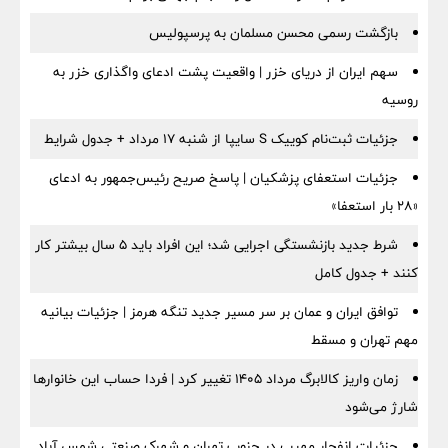
بازگشت رسمی محسن مسلمان به پرسپولیس
سهم ایران از دریای خزر | واقعیت پشت ادعای واگذاری خزر به
روسیه
جزئیات ثبت‌نام کوییک S سایپا از شنبه ۱۷ مرداد + جدول شرایط
جزئیات استعفای پزشکیان | پاسخ صریح رئیس‌جمهور به ادعای
«۲۸ بار استعفا»
شرط جدید بازنشستگی اجرایی شد؛ این افراد باید ۵ سال بیشتر کار
کنند + جدول کامل
توافق ایران و عمان بر سر مسیر جدید تنگه هرمز | جزئیات بیانیه
مهم تهران و مسقط
زمان واریز کالابرگ مرداد ۱۴۰۵ تغییر کرد | فردا حساب این خانوارها
شارژ می‌شود
جزئیات انفجار مهیب در جنوب تهران و شهرک صنعتی شمس آباد