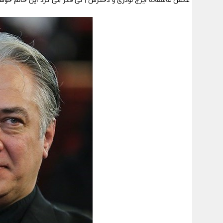
عکس عاشقانه ایرج نوذری و دخترش | کی فکر می کرد این خانم خوش