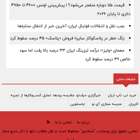
قیمت طلا دوباره منفجر می‌شود؟ | پیش‌بینی اونس ۴۶۰۰ تا ۴۷۵۰
دلاری تا پایان ۲۰۲۶
بمب نقل‌ و انتقالات فوتبال ایران؛ آخرین خبر از انتقال ستاره‌ها
زنگ خطر در پلاسکوکار سایپا؛ فروش «پلاسک» ۴۵ درصد سقوط کرد
معمای «ولیز»؛ درآمد لیزینگ ایران ۳۳ درصد بالا رفت اما سود
خالص ۴۹ درصد سقوط کرد
تبلیغات متنی
خرید لپ تاپ ارزان
خبرگزاری حرف‌تو: مقایسه برندها، تحلیل کسب‌وکارها از تجربه
کاربران
مدرسه مجازی آی نو
لباسشویی
درباره ما
تماس با ما
تمامی حقوق برای وبسایت "شمانیوز" محفوظ است و نقل مطالب تنها با ذکر منبع مجاز
است