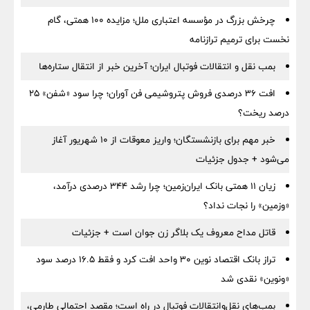
چرخش بزرگ در مؤسسه اعتباری ملل؛ مزایده ۱۰۰ همتی، گام
نخست برای ترمیم ترازنامه
بمب نقل‌ و انتقالات فوتبال ایران؛ آخرین خبر از انتقال ستاره‌ها
افت ۳۶ درصدی فروش پتروشیمی فن آوران؛ چرا سود «شفن» ۲۵
درصد ریخت؟
خبر مهم برای بازنشستگان؛ واریز معوقات از ۱۰ شهریور آغاز
می‌شود + جدول جزئیات
زیان ۱۱ همتی بانک ایران‌زمین؛ چرا رشد ۳۴۴ درصدی درآمد،
«وزمین» را نجات نداد؟
قاتل مداح معروف یک بلاگر زن جوان است + جزئیات
تراز بانک اقتصاد نوین ۳۰ واحد افت کرد و فقط ۱۶.۵ درصد سود
«ونوین» نقدی شد
بمب‌های نقل‌وانتقالات فوتبال در راه است؛ مقصد احتمالی طارمی،