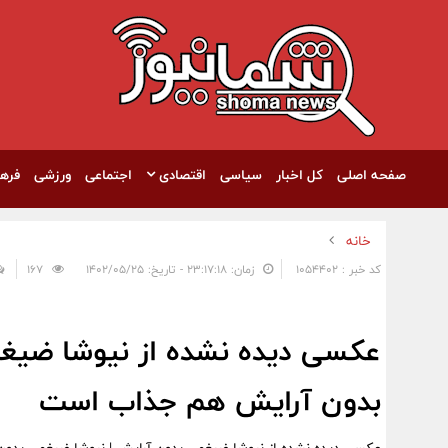
صفحه اصلی
کل اخبار
سیاسی
اقتصادی
اجتماعی
ورزشی
فره
خانه
کد خبر : 1054402
زمان: ۲۳:۱۷:۱۸ - تاریخ: ۱۴۰۲/۰۵/۲۵
167
عکسی دیده نشده از نیوشا ضیغ
بدون آرایش هم جذاب است