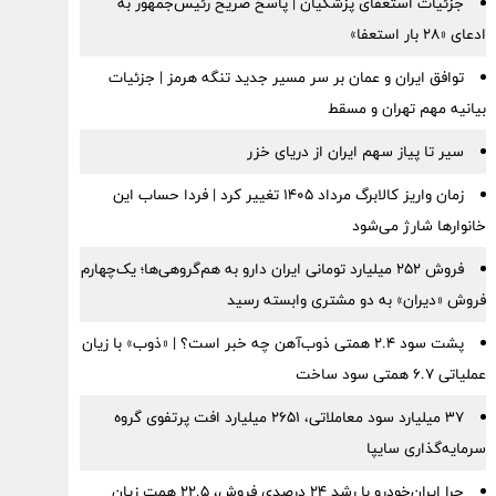
جزئیات استعفای پزشکیان | پاسخ صریح رئیس‌جمهور به
ادعای «۲۸ بار استعفا»
توافق ایران و عمان بر سر مسیر جدید تنگه هرمز | جزئیات
بیانیه مهم تهران و مسقط
سیر تا پیاز سهم ایران از دریای خزر
زمان واریز کالابرگ مرداد ۱۴۰۵ تغییر کرد | فردا حساب این
خانوارها شارژ می‌شود
فروش ۲۵۲ میلیارد تومانی ایران دارو به هم‌گروهی‌ها؛ یک‌چهارم
فروش «دیران» به دو مشتری وابسته رسید
پشت سود ۲.۴ همتی ذوب‌آهن چه خبر است؟ | «ذوب» با زیان
عملیاتی ۶.۷ همتی سود ساخت
۳۷ میلیارد سود معاملاتی، ۲۶۵۱ میلیارد افت پرتفوی گروه
سرمایه‌گذاری سایپا
چرا ایران‌خودرو با رشد ۲۴ درصدی فروش، ۲۲.۵ همت زیان