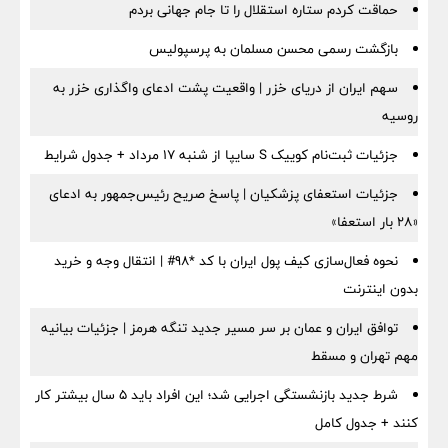
حماقت کردم ستاره استقلال را تا جام جهانی بردم
بازگشت رسمی محسن مسلمان به پرسپولیس
سهم ایران از دریای خزر | واقعیت پشت ادعای واگذاری خزر به
روسیه
جزئیات ثبت‌نام کوییک S سایپا از شنبه ۱۷ مرداد + جدول شرایط
جزئیات استعفای پزشکیان | پاسخ صریح رئیس‌جمهور به ادعای
«۲۸ بار استعفا»
نحوه فعال‌سازی کیف پول ایران با کد *98# | انتقال وجه و خرید
بدون اینترنت
توافق ایران و عمان بر سر مسیر جدید تنگه هرمز | جزئیات بیانیه
مهم تهران و مسقط
شرط جدید بازنشستگی اجرایی شد؛ این افراد باید ۵ سال بیشتر کار
کنند + جدول کامل