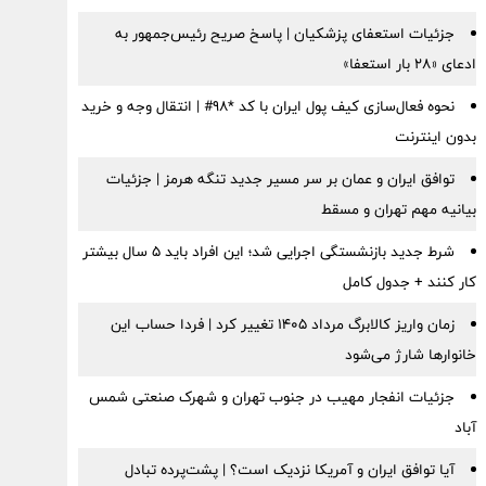
جزئیات استعفای پزشکیان | پاسخ صریح رئیس‌جمهور به
ادعای «۲۸ بار استعفا»
نحوه فعال‌سازی کیف پول ایران با کد *98# | انتقال وجه و خرید
بدون اینترنت
توافق ایران و عمان بر سر مسیر جدید تنگه هرمز | جزئیات
بیانیه مهم تهران و مسقط
شرط جدید بازنشستگی اجرایی شد؛ این افراد باید ۵ سال بیشتر
کار کنند + جدول کامل
زمان واریز کالابرگ مرداد ۱۴۰۵ تغییر کرد | فردا حساب این
خانوارها شارژ می‌شود
جزئیات انفجار مهیب در جنوب تهران و شهرک صنعتی شمس
آباد
آیا توافق ایران و آمریکا نزدیک است؟ | پشت‌پرده تبادل