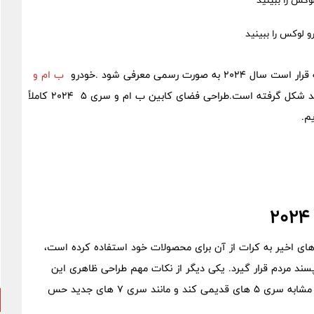
ه صورت رسمی معرفی شود .خودرو
ب ام و
با کد اتاق G60، تحت تاثیر زبان طراحی تازه این برند شکل گرفته است.طراحی فضای کابین ب ام و سری 5 2024 کاملاً
یم.
ای اخیر به کرات از آن برای محصولات خود استفاده کرده است،
تا سری ۵ جدید بیشتر مورد پسند مردم قرار گیرد. یکی دیگر از نکات مهم طراحی ظاهری این
خودرو چراغ های جلوی یک تکه است که توانسته این سری ۵ را مشابه سری ۵ های قدیمی کند و مانند سری ۷ های جدید حس