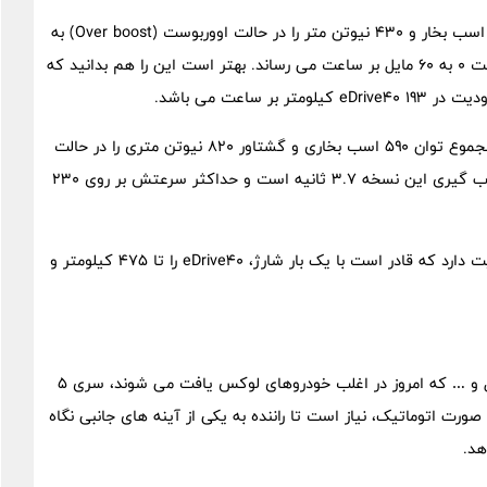
سری پنج eDrive40 از یک موتور الکتریکی بهره می برد که ۳۳۵ اسب بخار و ۴۳۰ نیوتن متر را در حالت اووربوست (Over boost) به
محور عقب تحویل می دهد و خودرو را در عرض ۵.۷ ثانیه از سرعت ۰ به ۶۰ مایل بر ساعت می رساند. بهتر است این را هم بدانید که
اعت می باشد.
سری پنج M60 از دو موتور برقی استفاده می کند که آن دو در مجموع توان ۵۹۰ اسب بخاری و گشتاور ۸۲۰ نیوتن متری را در حالت
اووربوست بین محورهای جلو و عقب تقسیم می کنند. زمان شتاب گیری این نسخه ۳.۷ ثانیه است و حداکثر سرعتش بر روی ۲۳۰
باتری های هر دو نسخه تمام برقی، ۸۴.۳ کیلو وات ساعت ظرفیت دارد که قادر است با یک بار شارژ، eDrive40 را تا ۴۷۵ کیلومتر و
جدا از امکاناتی مانند مولتی مدیاهای یک پارچه، کلاستر دیجیتال و … که امروز در اغلب خودروهای لوکس یافت می شوند، سری ۵
هز است که برای تغییر لین (Lane) خودرو به صورت اتوماتیک، نیاز است تا راننده به یکی از آینه های جانبی نگاه
هد.