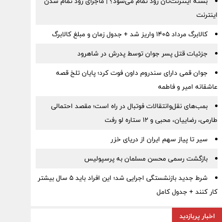
بسته اینترنت‌تان زود تمام می‌شود؟ | ماجرای زود تمام شدن
اینترنت
کالابرگ مرداد ۱۴۰۵ واریز شد + جدول زمان و مبلغ کالابرگ
جزئیات قتل پسر جوان توسط پدرش در شاهرود
جوان قمی دارای سندروم داون فوت کرد؛ پایان تلخ قصه
عاشقانه امیر و فاطمه
بمب‌های نقل‌وانتقالات فوتبال در راه است؛ مقصد احتمالی
طارمی، رضاییان، محبی و ۱۲ ستاره لو رفت
سیر تا پیاز سهم ایران از دریای خزر
بازگشت رسمی محسن مسلمان به پرسپولیس
شرط جدید بازنشستگی اجرایی شد؛ این افراد باید ۵ سال بیشتر
کار کنند + جدول کامل
اخبار پربازدید