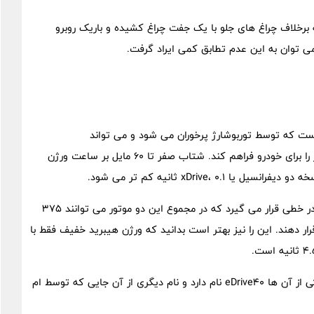
لاف چراغ های جلو با یک جفت چراغ کشیده و باریک روبرو
 می توان به این عدم تطابق کمی ایراد گرفت.
ه یک موتور ۴ سیلندر ۲ لیتری مجهز است که توسط توربوشارژ پرخوران می شود و می تواند
حداکثر توان ۲۵۵ اسب بخار و ماکسیمم گشتاور ۴۰۰ نیوتن متر را برای خودرو فراهم کند. شتاب صفر تا ۶۰ مایل بر ساعت ورژن
موتور برقی کوچک این نسخه در کنار یک موتور ۳ لیتری ۶ سیلندر خطی قرار می گیرد که در مجموع این دو موتور می توانند ۳۷۵
 گیربکس قرار دهند. این را نیز بهتر است بدانید که ورژن هیبرید خفیف فقط با
ب ام و سری ۵ مدل ۲۰۲۴ دارای دو تریم تمام برقی است که یکی از آن ها eDrive40 نام دارد و نام دیگری از آن جایی که توسط ام