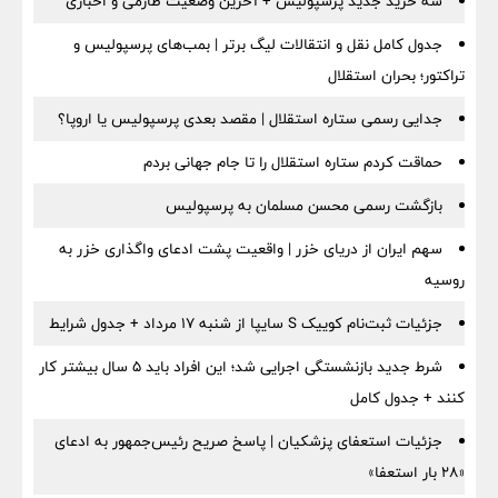
سه خرید جدید پرسپولیس + آخرین وضعیت طارمی و اخباری
جدول کامل نقل و انتقالات لیگ برتر | بمب‌های پرسپولیس و
تراکتور؛ بحران استقلال
جدایی رسمی ستاره استقلال | مقصد بعدی پرسپولیس یا اروپا؟
حماقت کردم ستاره استقلال را تا جام جهانی بردم
بازگشت رسمی محسن مسلمان به پرسپولیس
سهم ایران از دریای خزر | واقعیت پشت ادعای واگذاری خزر به
روسیه
جزئیات ثبت‌نام کوییک S سایپا از شنبه ۱۷ مرداد + جدول شرایط
شرط جدید بازنشستگی اجرایی شد؛ این افراد باید ۵ سال بیشتر کار
کنند + جدول کامل
جزئیات استعفای پزشکیان | پاسخ صریح رئیس‌جمهور به ادعای
«۲۸ بار استعفا»