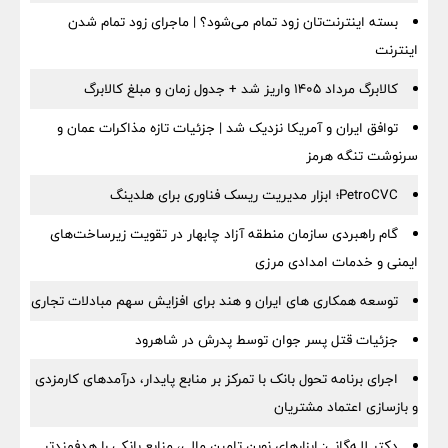
بسته اینترنت‌تان زود تمام می‌شود؟ | ماجرای زود تمام شدن
اینترنت
کالابرگ مرداد ۱۴۰۵ واریز شد + جدول زمان و مبلغ کالابرگ
توافق ایران و آمریکا نزدیک شد | جزئیات تازه مذاکرات عمان و
سرنوشت تنگه هرمز
PetroCVC؛ ابزار مدیریت ریسک فناوری برای هلدینگ
گام راهبردی سازمان منطقه آزاد چابهار در تقویت زیرساخت‌های
ایمنی و خدمات امدادی مرزی
توسعه همکاری های ایران و هند برای افزایش سهم مبادلات تجاری
جزئیات قتل پسر جوان توسط پدرش در شاهرود
اجرای برنامه تحول بانک با تمرکز بر منابع پایدار، درآمدهای کارمزدی
و بازسازی اعتماد مشتریان
دکتر للـه‌گانی: ابزارهای نوین تامین مالی، منابع بانکی را هدفمندتر