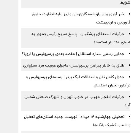
شرایط
خبر فوری برای بازنشستگان؛زمان واریز مابه‌التفاوت حقوق
فروردین و اردیبهشت
جزئیات استعفای پزشکیان | پاسخ صریح رئیس‌جمهور به
ادعای «۲۸ بار استعفا»
جدایی رسمی ستاره استقلال | مقصد بعدی پرسپولیس یا اروپا؟
طلاق به خاطر پیراهن پرسپولیس؛ ماجرای عجیب مرد سبزواری
جدول کامل نقل و انتقالات لیگ برتر | بمب‌های پرسپولیس و
تراکتور؛ بحران استقلال
جزئیات انفجار مهیب در جنوب تهران و شهرک صنعتی شمس
آباد
تعطیلی چهارشنبه ۱۴ مرداد | فهرست جدید استان‌های تعطیل
و شعب کشیک بانک‌ها