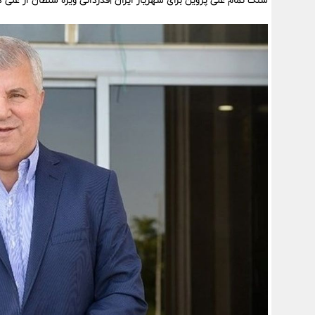
سنگ تمام علی پروین برای شهریار ایران |قدردانی ویژه سلطان از علی د