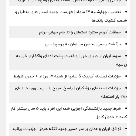
جدایی رسمی ستاره استقلال | مقصد بعدی پرسپولیس یا اروپا؟
تعطیلی چهارشنبه ۱۴ مرداد | فهرست جدید استان‌های تعطیل و
شعب کشیک بانک‌ها
حماقت کردم ستاره استقلال را تا جام جهانی بردم
بازگشت رسمی محسن مسلمان به پرسپولیس
سهم ایران از دریای خزر | واقعیت پشت ادعای واگذاری خزر به
روسیه
جزئیات ثبت‌نام کوییک S سایپا از شنبه ۱۷ مرداد + جدول شرایط
جزئیات استعفای پزشکیان | پاسخ صریح رئیس‌جمهور به ادعای
«۲۸ بار استعفا»
شرط جدید بازنشستگی اجرایی شد؛ این افراد باید ۵ سال بیشتر کار
کنند + جدول کامل
توافق ایران و عمان بر سر مسیر جدید تنگه هرمز | جزئیات بیانیه