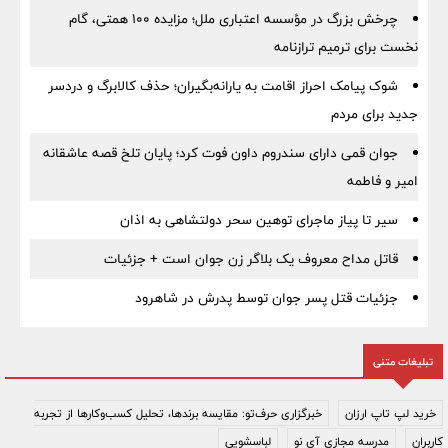
چرخش بزرگ در مؤسسه اعتباری ملل؛ مزایده ۱۰۰ همتی، گام
نخست برای ترمیم ترازنامه
شوک پیامک احراز اقامت به یارانه‌بگیران؛ حذف کالابرگ و دردسر
جدید برای مردم
جوان قمی دارای سندروم داون فوت کرد؛ پایان تلخ قصه عاشقانه
امیر و فاطمه
سیر تا پیاز ماجرای توهین سحر دولتشاهی به اذان
قاتل مداح معروف یک بلاگر زن جوان است + جزئیات
جزئیات قتل پسر جوان توسط پدرش در شاهرود
تبلیغات متنی
خرید لپ تاپ ارزان
خبرگزاری حرف‌تو: مقایسه برندها، تحلیل کسب‌وکارها از تجربه
کاربران
مدرسه مجازی آی نو
لباسشویی