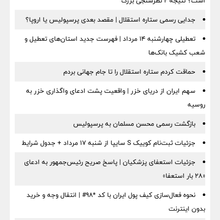
است؟ نتیجه ۲ نظرسنجی بزرگ
جدایی رسمی ستاره استقلال | مقصد بعدی پرسپولیس یا اروپا؟
تعطیلی چهارشنبه ۱۴ مرداد | فهرست جدید استان‌های تعطیل و
شعب کشیک بانک‌ها
حماقت کردم ستاره استقلال را تا جام جهانی بردم
سهم ایران از دریای خزر | واقعیت پشت ادعای واگذاری خزر به
روسیه
بازگشت رسمی محسن مسلمان به پرسپولیس
جزئیات ثبت‌نام کوییک S سایپا از شنبه ۱۷ مرداد + جدول شرایط
جزئیات استعفای پزشکیان | پاسخ صریح رئیس‌جمهور به ادعای
«۲۸ بار استعفا»
نحوه فعال‌سازی کیف پول ایران با کد *98# | انتقال وجه و خرید
بدون اینترنت