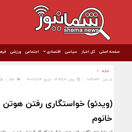
صفحه اصلی
کل اخبار
سیاسی
اقتصادی
اجتماعی
ورزشی
فره
خانه
کد خبر : 1074043
زمان: ۱۳:۴۵:۲۱ - تاریخ: ۱۴۰۲/۱۱/۲۴
157
(ویدئو) خواستگاری رفتن هوتن 
خانوم