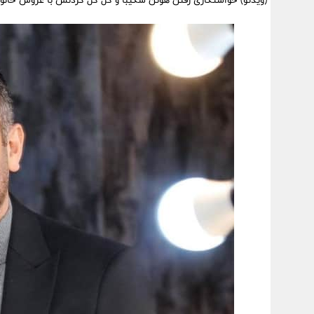
(ویدئو) خواستگاری رفتن هوتن شکیبا و کل کل کردنش با عروس خانو