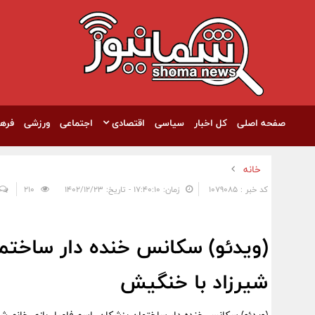
صفحه اصلی
کل اخبار
سیاسی
اقتصادی
اجتماعی
ورزشی
فره
خانه
کد خبر : 1079085
زمان: ۱۷:۴۰:۱۰ - تاریخ: ۱۴۰۲/۱۲/۲۳
210
(ویدئو) سکانس خنده دار ساختما
شیرزاد با خنگیش