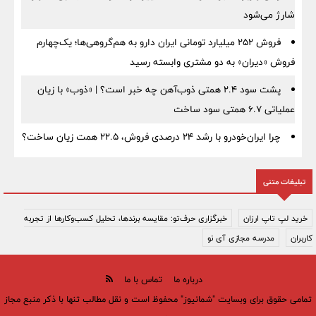
شارژ می‌شود
فروش ۲۵۲ میلیارد تومانی ایران دارو به هم‌گروهی‌ها؛ یک‌چهارم
فروش «دیران» به دو مشتری وابسته رسید
پشت سود ۲.۴ همتی ذوب‌آهن چه خبر است؟ | «ذوب» با زیان
عملیاتی ۶.۷ همتی سود ساخت
چرا ایران‌خودرو با رشد ۲۴ درصدی فروش، ۲۲.۵ همت زیان ساخت؟
تبلیغات متنی
خرید لپ تاپ ارزان
خبرگزاری حرف‌تو: مقایسه برندها، تحلیل کسب‌وکارها از تجربه
کاربران
مدرسه مجازی آی نو
درباره ما
تماس با ما
تمامی حقوق برای وبسایت "شمانیوز" محفوظ است و نقل مطالب تنها با ذکر منبع مجاز