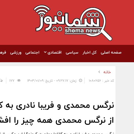
صفحه اصلی
کل اخبار
سیاسی
اقتصادی
اجتماعی
ورزشی
فره
خانه
کد خبر : 1080656
زمان: ۰۹:۲۷:۱۷ - تاریخ: ۱۴۰۳/۰۱/۰۹
177
نرگس محمدی و فریبا نادری به ک
از نرگس محمدی همه چیز را افشا