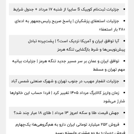
جزئیات ثبت‌نام کوییک S سایپا از شنبه ۱۷ مرداد + جدول شرایط
جزئیات استعفای پزشکیان | پاسخ صریح رئیس‌جمهور به ادعای
«۲۸ بار استعفا»
آیا توافق ایران و آمریکا نزدیک است؟ | پشت‌پرده تبادل
پیش‌نویس‌ها و شرط بازگشایی تنگه هرمز
توافق ایران و عمان بر سر مسیر جدید تنگه هرمز | جزئیات بیانیه
مهم تهران و مسقط
جزئیات انفجار مهیب در جنوب تهران و شهرک صنعتی شمس آباد
زمان واریز کالابرگ مرداد ۱۴۰۵ تغییر کرد | فردا حساب این خانوارها
شارژ می‌شود
جهش قیمت طلا و سکه امروز ۱۳ مرداد | طلای ۱۸ عیار چند شد؟
فروش ۲۵۲ میلیارد تومانی ایران دارو به هم‌گروهی‌ها؛ یک‌چهارم
فروش «دیران» به دو مشتری وابسته رسید