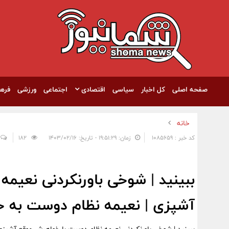
صفحه اصلی
کل اخبار
سیاسی
اقتصادی
اجتماعی
ورزشی
فره
خانه
کد خبر : 1085659
زمان: ۱۹:۵۱:۲۹ - تاریخ: ۱۴۰۳/۰۲/۱۶
182
ببینید | شوخی باورنکردنی نعیم
آشپزی | نعیمه نظام دوست به 