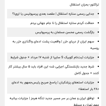
تراکتور؛ بحران استقلال
جدایی رسمی ستاره استقلال | مقصد بعدی پرسپولیس یا اروپا؟
حماقت کردم ستاره استقلال را تا جام جهانی بردم
بازگشت رسمی محسن مسلمان به پرسپولیس
سهم ایران از دریای خزر | واقعیت پشت ادعای واگذاری خزر به
روسیه
جزئیات ثبت‌نام کوییک S سایپا از شنبه ۱۷ مرداد + جدول شرایط
شرط جدید بازنشستگی اجرایی شد؛ این افراد باید ۵ سال بیشتر کار
کنند + جدول کامل
جزئیات استعفای پزشکیان | پاسخ صریح رئیس‌جمهور به ادعای
«۲۸ بار استعفا»
توافق ایران و عمان بر سر مسیر جدید تنگه هرمز | جزئیات بیانیه
مهم تهران و مسقط