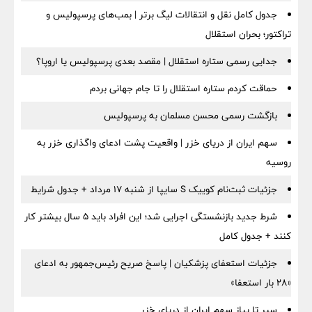
جدول کامل نقل و انتقالات لیگ برتر | بمب‌های پرسپولیس و
تراکتور؛ بحران استقلال
جدایی رسمی ستاره استقلال | مقصد بعدی پرسپولیس یا اروپا؟
حماقت کردم ستاره استقلال را تا جام جهانی بردم
بازگشت رسمی محسن مسلمان به پرسپولیس
سهم ایران از دریای خزر | واقعیت پشت ادعای واگذاری خزر به
روسیه
جزئیات ثبت‌نام کوییک S سایپا از شنبه ۱۷ مرداد + جدول شرایط
شرط جدید بازنشستگی اجرایی شد؛ این افراد باید ۵ سال بیشتر کار
کنند + جدول کامل
جزئیات استعفای پزشکیان | پاسخ صریح رئیس‌جمهور به ادعای
«۲۸ بار استعفا»
سیر تا پیاز سهم ایران از دریای خزر