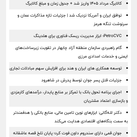
کالابرگ مرداد ۱۴۰۵ واریز شد + جدول زمان و مبلغ کالابرگ
توافق ایران و آمریکا نزدیک شد | جزئیات تازه مذاکرات عمان و
سرنوشت تنگه هرمز
PetroCVC؛ ابزار مدیریت ریسک فناوری برای هلدینگ
گام راهبردی سازمان منطقه آزاد چابهار در تقویت زیرساخت‌های
ایمنی و خدمات امدادی مرزی
توسعه همکاری های ایران و هند برای افزایش سهم مبادلات تجاری
جزئیات قتل پسر جوان توسط پدرش در شاهرود
اجرای برنامه تحول بانک با تمرکز بر منابع پایدار، درآمدهای کارمزدی
و بازسازی اعتماد مشتریان
دکتر للـه‌گانی: ابزارهای نوین تامین مالی، منابع بانکی را هدفمندتر
به سمت بنگاه‌های اقتصادی هدایت می‌کند
جوان قمی دارای سندروم داون فوت کرد؛ پایان تلخ قصه عاشقانه