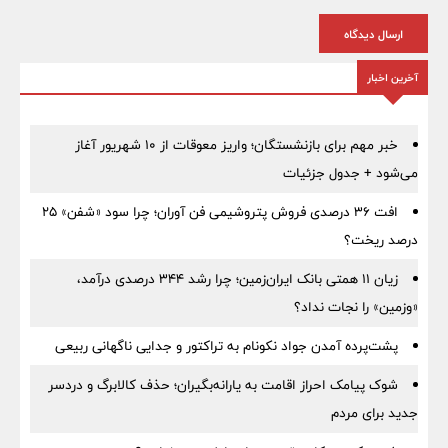
ارسال دیدگاه
آخرین اخبار
خبر مهم برای بازنشستگان؛ واریز معوقات از ۱۰ شهریور آغاز
می‌شود + جدول جزئیات
افت ۳۶ درصدی فروش پتروشیمی فن آوران؛ چرا سود «شفن» ۲۵
درصد ریخت؟
زیان ۱۱ همتی بانک ایران‌زمین؛ چرا رشد ۳۴۴ درصدی درآمد،
«وزمین» را نجات نداد؟
پشت‌پرده آمدن جواد نکونام به تراکتور و جدایی ناگهانی ربیعی
شوک پیامک احراز اقامت به یارانه‌بگیران؛ حذف کالابرگ و دردسر
جدید برای مردم