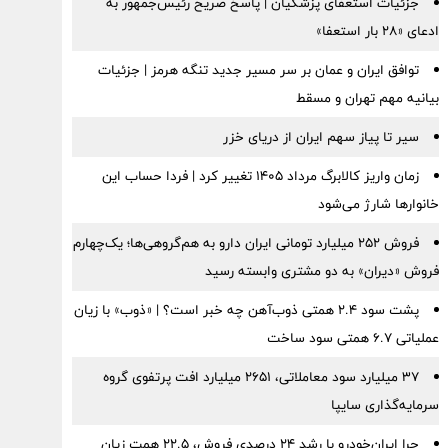
جزئیات استعفای پزشکیان | پاسخ صریح رئیس‌جمهور به
ادعای «۲۸ بار استعفا»
توافق ایران و عمان بر سر مسیر جدید تنگه هرمز | جزئیات
بیانیه مهم تهران و مسقط
سیر تا پیاز سهم ایران از دریای خزر
زمان واریز کالابرگ مرداد ۱۴۰۵ تغییر کرد | فردا حساب این
خانوارها شارژ می‌شود
فروش ۲۵۲ میلیارد تومانی ایران دارو به هم‌گروهی‌ها؛ یک‌چهارم
فروش «دیران» به دو مشتری وابسته رسید
پشت سود ۲.۴ همتی ذوب‌آهن چه خبر است؟ | «ذوب» با زیان
عملیاتی ۶.۷ همتی سود ساخت
۳۷ میلیارد سود معاملاتی، ۲۶۵۱ میلیارد افت پرتفوی گروه
سرمایه‌گذاری سایپا
چرا ایران‌خودرو با رشد ۲۴ درصدی فروش، ۲۲.۵ همت زیان