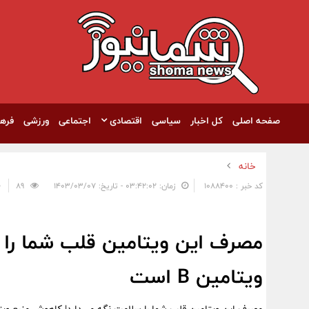
صفحه اصلی
کل اخبار
سیاسی
اقتصادی
اجتماعی
ورزشی
فره
خانه
کد خبر : 1088400
زمان: ۰۳:۴۲:۰۲ - تاریخ: ۱۴۰۳/۰۳/۰۷
89
مصرف این ویتامین قلب شما را 
ویتامین B است