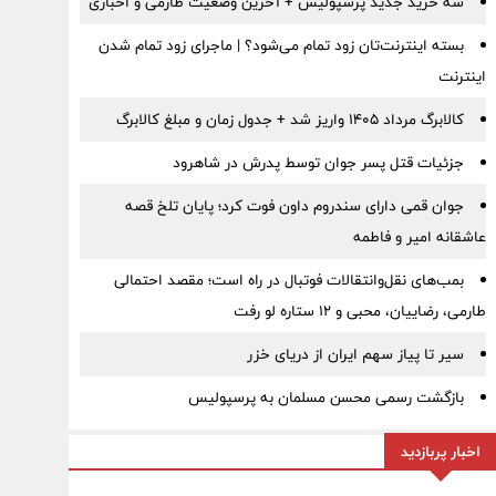
سه خرید جدید پرسپولیس + آخرین وضعیت طارمی و اخباری
بسته اینترنت‌تان زود تمام می‌شود؟ | ماجرای زود تمام شدن
اینترنت
کالابرگ مرداد ۱۴۰۵ واریز شد + جدول زمان و مبلغ کالابرگ
جزئیات قتل پسر جوان توسط پدرش در شاهرود
جوان قمی دارای سندروم داون فوت کرد؛ پایان تلخ قصه
عاشقانه امیر و فاطمه
بمب‌های نقل‌وانتقالات فوتبال در راه است؛ مقصد احتمالی
طارمی، رضاییان، محبی و ۱۲ ستاره لو رفت
سیر تا پیاز سهم ایران از دریای خزر
بازگشت رسمی محسن مسلمان به پرسپولیس
اخبار پربازدید