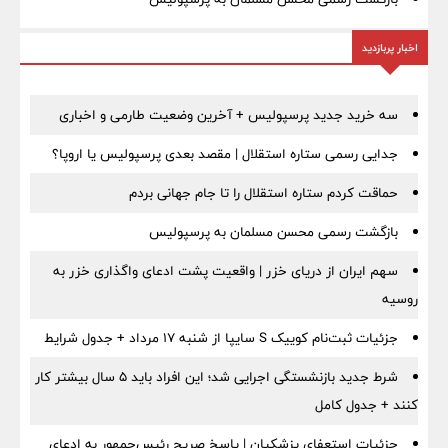
اخبار پربازدید
سه خرید جدید پرسپولیس + آخرین وضعیت طارمی و اخباری
جدایی رسمی ستاره استقلال | مقصد بعدی پرسپولیس یا اروپا؟
حماقت کردم ستاره استقلال را تا جام جهانی بردم
بازگشت رسمی محسن مسلمان به پرسپولیس
سهم ایران از دریای خزر | واقعیت پشت ادعای واگذاری خزر به
روسیه
جزئیات ثبت‌نام کوییک S سایپا از شنبه ۱۷ مرداد + جدول شرایط
شرط جدید بازنشستگی اجرایی شد؛ این افراد باید ۵ سال بیشتر کار
کنند + جدول کامل
جزئیات استعفای پزشکیان | پاسخ صریح رئیس‌جمهور به ادعای