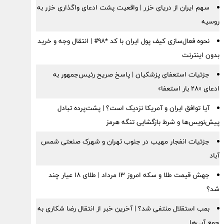
سهم ایران از دریای خزر | واقعیت پشت ادعای واگذاری خزر به
روسیه
نحوه فعال‌سازی کیف پول ایران با کد *98# | انتقال وجه و خرید
بدون اینترنت
جزئیات استعفای پزشکیان | پاسخ صریح رئیس‌جمهور به
ادعای «۲۸ بار استعفا»
آیا توافق ایران و آمریکا نزدیک است؟ | پشت‌پرده تبادل
پیش‌نویس‌ها و شرط بازگشایی تنگه هرمز
جزئیات انفجار مهیب در جنوب تهران و شهرک صنعتی شمس
آباد
جهش قیمت طلا و سکه امروز ۱۳ مرداد | طلای ۱۸ عیار چند
شد؟
بمب استقلال منتفی شد؟ | آخرین خبر از انتقال رضا شکاری به
جمع آبی‌ها