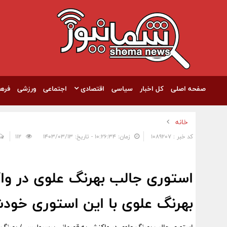
صفحه اصلی
کل اخبار
سیاسی
اقتصادی
اجتماعی
ورزشی
فره
خانه
کد خبر : 1089207
زمان: ۱۰:۲۶:۳۴ - تاریخ: ۱۴۰۳/۰۳/۱۳
112
استوری جالب بهرنگ علوی در وا
بهرنگ علوی با این استوری خودش