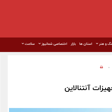
نگ و هنر
استان ها
بازار
اختصاصی شمانیوز
سلامت
0
یزات آنتنالاین