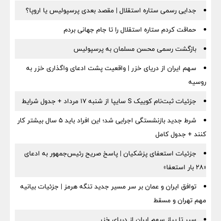
جدایی رسمی ستاره استقلال | مقصد بعدی پرسپولیس یا اروپا؟
حماقت کردم ستاره استقلال را تا جام جهانی بردم
بازگشت رسمی محسن مسلمان به پرسپولیس
سهم ایران از دریای خزر | واقعیت پشت ادعای واگذاری خزر به
روسیه
جزئیات ثبت‌نام کوییک S سایپا از شنبه ۱۷ مرداد + جدول شرایط
شرط جدید بازنشستگی اجرایی شد؛ این افراد باید ۵ سال بیشتر کار
کنند + جدول کامل
جزئیات استعفای پزشکیان | پاسخ صریح رئیس‌جمهور به ادعای
«۲۸ بار استعفا»
توافق ایران و عمان بر سر مسیر جدید تنگه هرمز | جزئیات بیانیه
مهم تهران و مسقط
سیر تا پیاز سهم ایران از دریای خزر