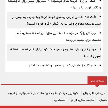
جنگ ایران و آمریکا تمام می‌شود؟ ۳ سناریوی پیش روی خاورمیانه
و تاثیر آن بر بازار ایران
افت ۱۴.۵ همتی ارزش پرتفوی «ومعادن»؛ چرا نزدیک به نیمی از
سبد توسعه معادن و فلزات به «فملی» گره خورده است؟
چرخش بزرگ در مؤسسه اعتباری ملل؛ مزایده ۱۰۰ همتی، گام
نخست برای ترمیم ترازنامه
جوان قمی دارای سندروم داون فوت کرد؛ پایان تلخ قصه عاشقانه
امیر و فاطمه
سیر تا پیاز ماجرای توهین سحر دولتشاهی به اذان
تبلیغات متنی
خرید لپ تاپ ارزان
خبرگزاری حرف‌تو: مقایسه برندها، تحلیل کسب‌وکارها از تجربه
کاربران
مدرسه مجازی آی نو
لباسشویی