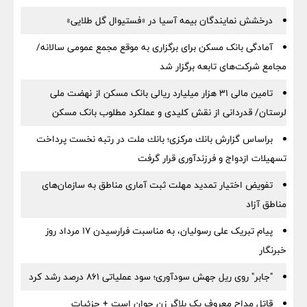
درخشش نمایندگان بیمه آسیا در «فستیوال گل طلایی»
آمادگی بانک مسکن برای برگزاری به موقع مجمع عمومی سالانه/
مجامع شرکت‌های تابعه برگزار شد
تامین مالی ۳۱ هزار میلیارد ریالی بانک مسکن از نهضت ملی
لرستان/ قدردانی از نقش کلیدی و عملکرد مطلوب بانک مسکن
براساس گزارش بانك مركزی؛ بانك ملت در رتبه نخست پرداخت
تسهیلات ازدواج و فرزندآوری قرار گرفت
تفویض اختیار تمدید مهلت ثبت آماری مناطق به سازمان‌های
مناطق آزاد
پیام تبریک علی رسولیان، به مناسبت فرارسیدن ۱۷ مرداد روز
خبرنگار
"جابر" روی ریل جهش سودآوری؛ سود عملیاتی ۸۶۱ درصد رشد کرد
قاتل مداح معروف یک بلاگر زن جوان است + جزئیات