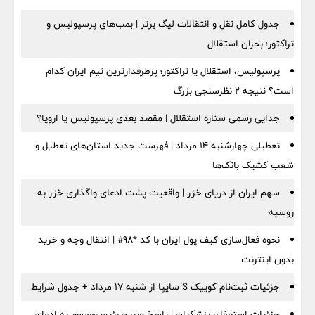
جدول کامل نقل و انتقالات لیگ برتر | بمب‌های پرسپولیس و
تراکتور؛ بحران استقلال
پرسپولیس، استقلال یا تراکتور؛ پرطرفدارترین تیم ایران کدام
است؟ نتیجه ۲ نظرسنجی بزرگ
جدایی رسمی ستاره استقلال | مقصد بعدی پرسپولیس یا اروپا؟
تعطیلی چهارشنبه ۱۴ مرداد | فهرست جدید استان‌های تعطیل و
شعب کشیک بانک‌ها
سهم ایران از دریای خزر | واقعیت پشت ادعای واگذاری خزر به
روسیه
نحوه فعال‌سازی کیف پول ایران با کد *98# | انتقال وجه و خرید
بدون اینترنت
جزئیات ثبت‌نام کوییک S سایپا از شنبه ۱۷ مرداد + جدول شرایط
جزئیات استعفای پزشکیان | پاسخ صریح رئیس‌جمهور به ادعای