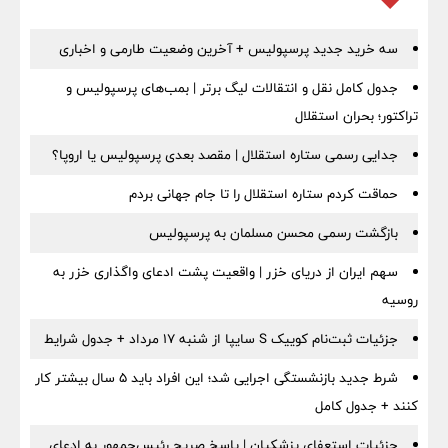
سه خرید جدید پرسپولیس + آخرین وضعیت طارمی و اخباری
جدول کامل نقل و انتقالات لیگ برتر | بمب‌های پرسپولیس و
تراکتور؛ بحران استقلال
جدایی رسمی ستاره استقلال | مقصد بعدی پرسپولیس یا اروپا؟
حماقت کردم ستاره استقلال را تا جام جهانی بردم
بازگشت رسمی محسن مسلمان به پرسپولیس
سهم ایران از دریای خزر | واقعیت پشت ادعای واگذاری خزر به
روسیه
جزئیات ثبت‌نام کوییک S سایپا از شنبه ۱۷ مرداد + جدول شرایط
شرط جدید بازنشستگی اجرایی شد؛ این افراد باید ۵ سال بیشتر کار
کنند + جدول کامل
جزئیات استعفای پزشکیان | پاسخ صریح رئیس‌جمهور به ادعای