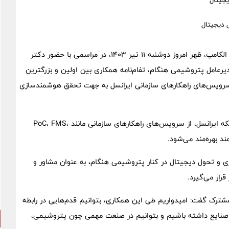
جیتال
به گزارش روابط عمومی ایرانسل، همزمان با سومین روز نمایشگاه الکامپ، ظهر امروز دوشنبه ۱۱ تیر ۱۴۰۳، در مراسمی با حضور دکتر
یرعامل پتروشیمی هنگام، تفام‌نامه همکاری بین اولین و بزرگترین
از سرویس‌های راهکارهای سازمانی ایرانسل به جهت تحقق هوشمندسازی
براساس مفاد این تفاهم نامه پتروشیمی هنگام ذیل پوشش شبکه ایرانسل، از سرویس‌های راهکارهای سازمانی مانند PoC، FMS،
ی و تحول دیجیتال در کنار پتروشیمی هنگام، به عنوان مشاور و
قرار می‌گیرد.
 مشترک گفت: امیدواریم طی این همکاری، بتوانیم قدم‌هایی در رابطه
ی صنایع داشته باشیم و بتوانیم در صنعت مهمی چون پتروشیمی،