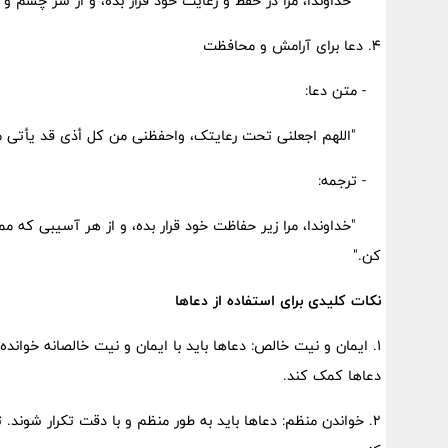
"خداوندا، مرا در حفظ و رعایت خود قرار بده، و از شر چشم و ح
4. دعا برای آرامش و محافظت
- متن دعا:
"اللهم اجعلنی تحت رعایتک، واحفظنی من کل أذى قد یأتی من ا
- ترجمه:
"خداوندا، مرا زیر حفاظت خود قرار بده، و از هر آسیبی که م
کن."
نکات کلیدی برای استفاده از دعاها
1. ایمان و نیت خالص: دعاها باید با ایمان و نیت خالصانه خوا
دعاها کمک کند.
2. خواندن منظم: دعاها باید به طور منظم و با دقت تکرار شوند