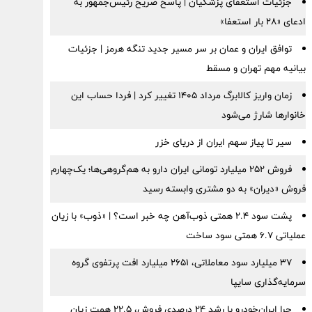
جزئیات استعفای پزشکیان | پاسخ صریح رئیس‌جمهور به
ادعای «۲۸ بار استعفا»
توافق ایران و عمان بر سر مسیر جدید تنگه هرمز | جزئیات
بیانیه مهم تهران و مسقط
زمان واریز کالابرگ مرداد ۱۴۰۵ تغییر کرد | فردا حساب این
خانوارها شارژ می‌شود
سیر تا پیاز سهم ایران از دریای خزر
فروش ۲۵۲ میلیارد تومانی ایران دارو به هم‌گروهی‌ها؛ یک‌چهارم
فروش «دیران» به دو مشتری وابسته رسید
پشت سود ۲.۴ همتی ذوب‌آهن چه خبر است؟ | «ذوب» با زیان
عملیاتی ۶.۷ همتی سود ساخت
۳۷ میلیارد سود معاملاتی، ۲۶۵۱ میلیارد افت پرتفوی گروه
سرمایه‌گذاری سایپا
چرا ایران‌خودرو با رشد ۲۴ درصدی فروش، ۲۲.۵ همت زیان