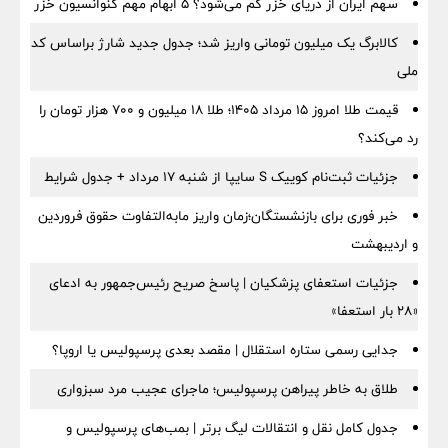
سهم ایران از دریای خزر کم می‌شود؟ ۵ ابهام مهم کنوانسیون خزر
کالابرگ یک میلیون تومانی واریز شد؛ جدول جدید شارژ براساس کد
ملی
قیمت طلا امروز ۱۵ مرداد ۱۴۰۵؛ طلا ۱۸ میلیون و ۷۰۰ هزار تومان را
رد می‌کند؟
جزئیات ثبت‌نام کوییک S سایپا از شنبه ۱۷ مرداد + جدول شرایط
خبر فوری برای بازنشستگان؛زمان واریز مابه‌التفاوت حقوق فروردین
و اردیبهشت
جزئیات استعفای پزشکیان | پاسخ صریح رئیس‌جمهور به ادعای
«۲۸ بار استعفا»
جدایی رسمی ستاره استقلال | مقصد بعدی پرسپولیس یا اروپا؟
طلاق به خاطر پیراهن پرسپولیس؛ ماجرای عجیب مرد سبزواری
جدول کامل نقل و انتقالات لیگ برتر | بمب‌های پرسپولیس و