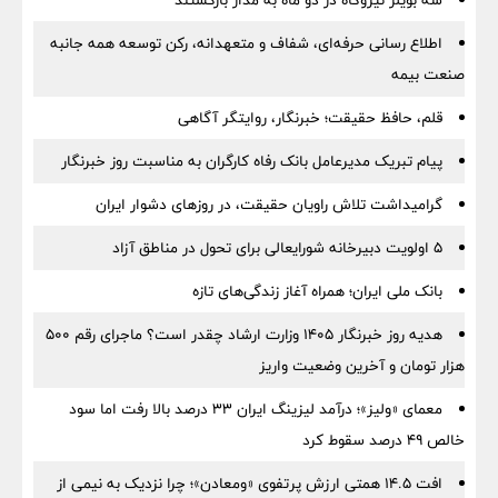
سه بویلر نیروگاه در دو ماه به مدار بازگشتند
اطلاع رسانی حرفه‌ای، شفاف و متعهدانه، رکن توسعه همه جانبه
صنعت بیمه
قلم، حافظ حقیقت؛ خبرنگار، روایتگر آگاهی
پیام تبریک مدیرعامل بانک رفاه کارگران به مناسبت روز خبرنگار
گرامیداشت تلاش راویان حقیقت، در روزهای دشوار ایران
5 اولویت دبیرخانه شورایعالی برای تحول در مناطق آزاد
بانک ملی ایران؛ همراه آغاز زندگی‌های تازه
هدیه روز خبرنگار ۱۴۰۵ وزارت ارشاد چقدر است؟ ماجرای رقم ۵۰۰
هزار تومان و آخرین وضعیت واریز
معمای «ولیز»؛ درآمد لیزینگ ایران ۳۳ درصد بالا رفت اما سود
خالص ۴۹ درصد سقوط کرد
افت ۱۴.۵ همتی ارزش پرتفوی «ومعادن»؛ چرا نزدیک به نیمی از