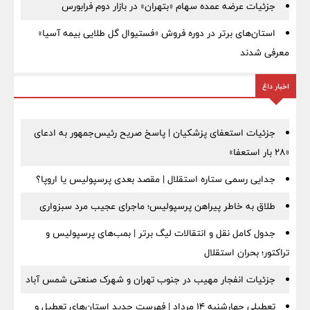
جزئیات عرضه عمده سهام «بتهران» در بازار دوم فرابورس
استان‌های برتر در دوره فروش «فستیوال گل طلایی بیمه آسیا»
معرفی شدند
اخبار داغ
جزئیات استعفای پزشکیان | پاسخ صریح رئیس‌جمهور به ادعای
«۲۸ بار استعفا»
جدایی رسمی ستاره استقلال | مقصد بعدی پرسپولیس یا اروپا؟
طلاق به خاطر پیراهن پرسپولیس؛ ماجرای عجیب مرد سبزواری
جدول کامل نقل و انتقالات لیگ برتر | بمب‌های پرسپولیس و
تراکتور؛ بحران استقلال
جزئیات انفجار مهیب در جنوب تهران و شهرک صنعتی شمس آباد
تعطیلی چهارشنبه ۱۴ مرداد | فهرست جدید استان‌های تعطیل و