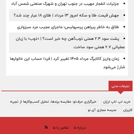
جزئیات انفجار مهیب در جنوب تهران و شهرک صنعتی شمس آباد
جهش قیمت طلا و سکه امروز ۱۳ مرداد | طلای ۱۸ عیار چند شد؟
طلاق به خاطر پیراهن پرسپولیس؛ ماجرای عجیب مرد سبزواری
پشت سود ۲.۴ همتی ذوب‌آهن چه خبر است؟ | «ذوب» با زیان
عملیاتی ۶.۷ همتی سود ساخت
زمان واریز کالابرگ مرداد ۱۴۰۵ تغییر کرد | فردا حساب این خانوارها
شارژ می‌شود
تبلیغات متنی
خرید لپ تاپ ارزان
خبرگزاری حرف‌تو: مقایسه برندها، تحلیل کسب‌وکارها از تجربه
کاربران
مدرسه مجازی آی نو
درباره ما
تماس با ما