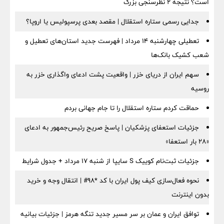
است؟ نتیجه ۲ نظرسنجی بزرگ
جدایی رسمی ستاره استقلال | مقصد بعدی پرسپولیس یا اروپا؟
تعطیلی چهارشنبه ۱۴ مرداد | فهرست جدید استان‌های تعطیل و
شعب کشیک بانک‌ها
سهم ایران از دریای خزر | واقعیت پشت ادعای واگذاری خزر به
روسیه
حماقت کردم ستاره استقلال را تا جام جهانی بردم
جزئیات استعفای پزشکیان | پاسخ صریح رئیس‌جمهور به ادعای
«۲۸ بار استعفا»
جزئیات ثبت‌نام کوییک S سایپا از شنبه ۱۷ مرداد + جدول شرایط
نحوه فعال‌سازی کیف پول ایران با کد *98# | انتقال وجه و خرید
بدون اینترنت
توافق ایران و عمان بر سر مسیر جدید تنگه هرمز | جزئیات بیانیه