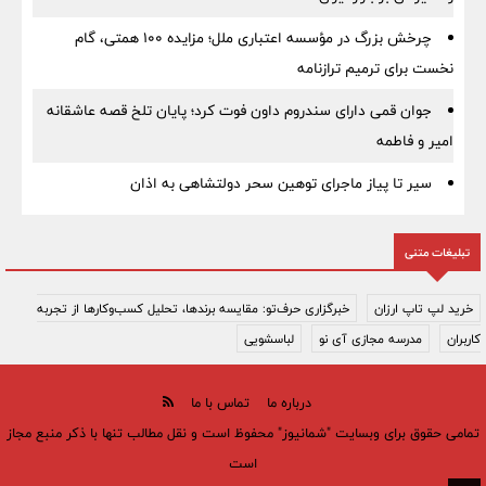
چرخش بزرگ در مؤسسه اعتباری ملل؛ مزایده ۱۰۰ همتی، گام
نخست برای ترمیم ترازنامه
جوان قمی دارای سندروم داون فوت کرد؛ پایان تلخ قصه عاشقانه
امیر و فاطمه
سیر تا پیاز ماجرای توهین سحر دولتشاهی به اذان
تبلیغات متنی
خرید لپ تاپ ارزان
خبرگزاری حرف‌تو: مقایسه برندها، تحلیل کسب‌وکارها از تجربه
کاربران
مدرسه مجازی آی نو
لباسشویی
درباره ما
تماس با ما
تمامی حقوق برای وبسایت "شمانیوز" محفوظ است و نقل مطالب تنها با ذکر منبع مجاز
است