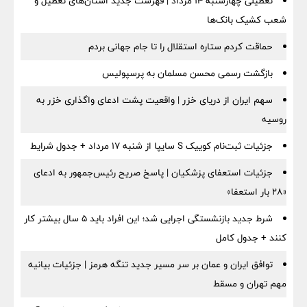
تعطیلی چهارشنبه ۱۴ مرداد | فهرست جدید استان‌های تعطیل و
شعب کشیک بانک‌ها
حماقت کردم ستاره استقلال را تا جام جهانی بردم
بازگشت رسمی محسن مسلمان به پرسپولیس
سهم ایران از دریای خزر | واقعیت پشت ادعای واگذاری خزر به
روسیه
جزئیات ثبت‌نام کوییک S سایپا از شنبه ۱۷ مرداد + جدول شرایط
جزئیات استعفای پزشکیان | پاسخ صریح رئیس‌جمهور به ادعای
«۲۸ بار استعفا»
شرط جدید بازنشستگی اجرایی شد؛ این افراد باید ۵ سال بیشتر کار
کنند + جدول کامل
توافق ایران و عمان بر سر مسیر جدید تنگه هرمز | جزئیات بیانیه
مهم تهران و مسقط