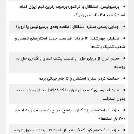
پرسپولیس، استقلال یا تراکتور؛ پرطرفدارترین تیم ایران کدام
است؟ نتیجه ۲ نظرسنجی بزرگ
جدایی رسمی ستاره استقلال | مقصد بعدی پرسپولیس یا اروپا؟
تعطیلی چهارشنبه ۱۴ مرداد | فهرست جدید استان‌های تعطیل و
شعب کشیک بانک‌ها
سهم ایران از دریای خزر | واقعیت پشت ادعای واگذاری خزر به
روسیه
حماقت کردم ستاره استقلال را تا جام جهانی بردم
نحوه فعال‌سازی کیف پول ایران با کد *98# | انتقال وجه و خرید
بدون اینترنت
جزئیات استعفای پزشکیان | پاسخ صریح رئیس‌جمهور به ادعای
«۲۸ بار استعفا»
جزئیات ثبت‌نام کوییک S سایپا از شنبه ۱۷ مرداد + جدول شرایط